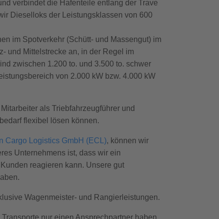
und verbindet die Hafenteile entlang der Trave
 wir Dieselloks der Leistungsklassen von 600
nen im Spotverkehr (Schütt- und Massengut) im
 und Mittelstrecke an, in der Regel im
nd zwischen 1.200 to. und 3.500 to. schwer
Leistungsbereich von 2.000 kW bzw. 4.000 kW
itarbeiter als Triebfahrzeugführer und
edarf flexibel lösen können.
n Cargo Logistics GmbH (ECL)
, können wir
res Unternehmens ist, dass wir ein
r Kunden reagieren kann. Unsere gut
gaben.
klusive Wagenmeister- und Rangierleistungen.
r Transporte nur einen Ansprechpartner haben.