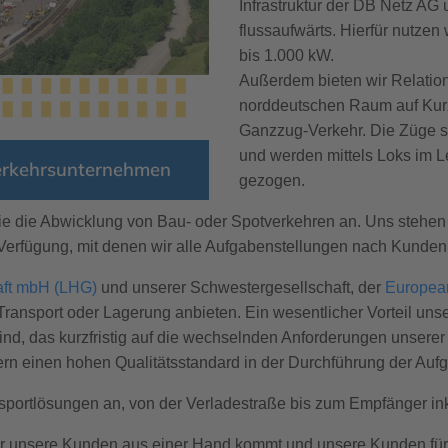
Infrastruktur der DB Netz AG 
flussaufwärts. Hierfür nutzen
bis 1.000 kW.
Außerdem bieten wir Relatio
norddeutschen Raum auf Kurz-
Ganzzug-Verkehr. Die Züge si
und werden mittels Loks im 
erkehrsunternehmen
gezogen.
e die Abwicklung von Bau- oder Spotverkehren an. Uns stehen M
Verfügung, mit denen wir alle Aufgabenstellungen nach Kundenb
aft mbH (LHG)
und unserer Schwestergesellschaft, der
Europea
ransport oder Lagerung anbieten. Ein wesentlicher Vorteil unse
ind, das kurzfristig auf die wechselnden Anforderungen unsere
hern einen hohen Qualitätsstandard in der Durchführung der Auf
sportlösungen an, von der Verladestraße bis zum Empfänger in
e für unsere Kunden aus einer Hand kommt und unsere Kunden fü